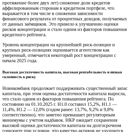
протяжение более двух лет) снижение доли кредитов
аффилированным сторонам в кредитном портфеле, что
выражается в том числе в снижении зависимости
финансового результата от процентных доходов, получаемых
от данных заёмщиков. Это привело к улучшению оценки
рисков концентрации и стало одним из факторов повышения
кредитного рейтинга.
Уровень концентрации на крупнейшей риск-позиции и
крупных риск-позициях оценивается агентством как
умеренный, отмечается некоторый рост концентрации с
начала 2025 года.
Высокая достаточность капитала, высокая рентабельность и низкая
склонность к риску
Новикомбанк продолжает поддерживать существенный запас
капитала, при этом оценка достаточности капитала выросла,
что стало одним из факторов повышения рейтинга. По
состоянию на 01.10.2025 г. Н1.0 составил 15,2%, Н1.1 —
11,4%, Н1.2 — 12,0% (годом ранее: 13,7%, 9,2% и 9,8%
соответственно), что заметно превышает регуляторным
минимумы с учетом надбавок. НКР ожидает сохранения
высокой оценки достаточности капитала на долгосрочном
горизонте при условии, что качество активов не ухудшится.