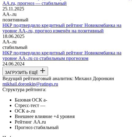
AA.ru, прогноз — стабильный
25.11.2025
AA-.ru
позитивный
НКР подтвердило кредитный рейтинг Новикомбанка на
уровне AA-.ru, прогноз изменён на позитивный
18.06.2025
AA-.ru
стабильный
НКР подтвердило кредитный рейтинг Новикомбанка на
уровне AA-.ru со стабильным прогнозом
24.06.2024
ЗАГРУЗИТЬ ЕЩЁ
Ведущий рейтинговый аналитик:
Михаил Доронкин
mikhail.doronkin@ratings.ru
Структура рейтинга:
Базовая ОСК
a-
Стресс-тест
—
ОСК
a-.ru
Внешнее влияние
+4 уровня
Рейтинг
AA.ru
Прогноз
стабильный