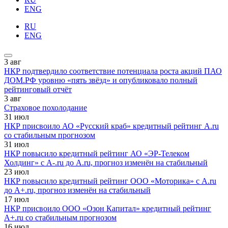
ENG
RU
ENG
3
авг
НКР подтвердило соответствие потенциала роста акций ПАО
ДОМ.РФ уровню «пять звёзд» и опубликовало полный
рейтинговый отчёт
3
авг
Страховое похолодание
31
июл
НКР присвоило АО «Русский краб» кредитный рейтинг A.ru
со стабильным прогнозом
31
июл
НКР повысило кредитный рейтинг АО «ЭР-Телеком
Холдинг» с A-.ru до A.ru, прогноз изменён на стабильный
23
июл
НКР повысило кредитный рейтинг ООО «Моторика» с A.ru
до A+.ru, прогноз изменён на стабильный
17
июл
НКР присвоило ООО «Озон Капитал» кредитный рейтинг
A+.ru со стабильным прогнозом
16
июл