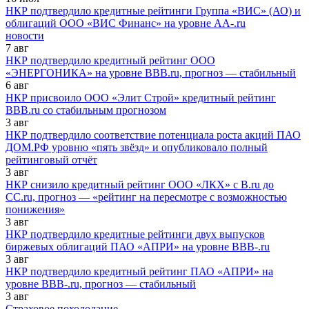
НКР подтвердило кредитные рейтинги Группа «ВИС» (АО) и
облигаций ООО «ВИС Финанс» на уровне AA-.ru
новости
7
авг
НКР подтвердило кредитный рейтинг ООО
«ЭНЕРГОНИКА» на уровне BBB.ru, прогноз — стабильный
6
авг
НКР присвоило ООО «Элит Строй» кредитный рейтинг
BBB.ru со стабильным прогнозом
3
авг
НКР подтвердило соответствие потенциала роста акций ПАО
ДОМ.РФ уровню «пять звёзд» и опубликовало полный
рейтинговый отчёт
3
авг
НКР снизило кредитный рейтинг ООО «ЛКХ» с B.ru до
CC.ru, прогноз — «рейтинг на пересмотре с возможностью
понижения»
3
авг
НКР подтвердило кредитные рейтинги двух выпусков
биржевых облигаций ПАО «АПРИ» на уровне BBB-.ru
3
авг
НКР подтвердило кредитный рейтинг ПАО «АПРИ» на
уровне BBB-.ru, прогноз — стабильный
3
авг
Страховое похолодание