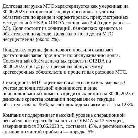
Долговая нагрузка МТС характеризуется как умеренная: на
30.06.2023 г. отношение совокупного долга с учётом
обязательств по аренде и корректировок, предусмотренных
методологией НКР, к OIBDA составляло 2,4 (годом ранее —
2,5). Долг состоит из облигаций, банковских кредитов и
обязательств по аренде. Доля валютного долга МТС
несущественна (около 2%).
Поддержку оценке финансового профиля оказывает
достаточный запас прочности по обслуживанию долга.
Совокупный объём денежных средств и OIBDA на
30.06.2023 г. в 1,4 раза превышал общую сумму
краткосрочных обязательств и процентных расходов МТС.
Ликвидность МТС оценивается агентством как высокая. С
учётом дополнительной ликвидности в виде
неиспользованных лимитов кредитных линий на 30.06.2023 г.
денежные средства компании покрывали её текущие
обязательства на 96%, за счёт ликвидных активов — на 123%.
Компания поддерживает высокий уровень операционной
рентабельности:рентабельность по OIBDA за 12 месяцев,
завершившихся 30.06.2023 г., составила 45%, а рентабельность
активов по чистой прибыли — порядка 5%.