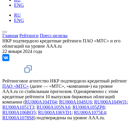
ENG
RU
ENG
Главная
Рейтинги
Пресс-релизы
НКР подтвердило кредитные рейтинги ПАО «МТС» и его
облигаций на уровне AAA.ru
22 января 2024 года
Рейтинговое агентство НКР подтвердило кредитный рейтинг
ПАО «МТС»
(далее — «МТС», «компания») на уровне
AAA.ru со стабильным прогнозом. Одновременно с этим
кредитные рейтинги 10 выпусков биржевых облигаций
компании (
RU000A104T04
;
RU000A104SU6
;
RU000A104WJ1
;
RU000A1051T3
;
RU000A105NA6
;
RU000A105ZP8
;
RU000A106BQ5
;
RU000A106VD1
;
RU000A1075E4
;
RU000A1078S8
) подтверждены на уровне ААA.ru.