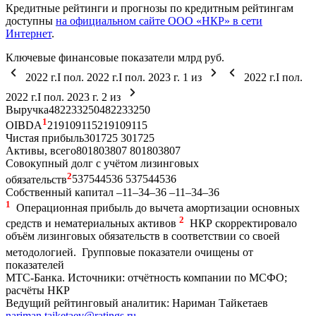
Кредитные рейтинги и прогнозы по кредитным рейтингам
доступны
на официальном сайте ООО «НКР» в сети
Интернет
.
Ключевые финансовые показатели
млрд руб.
2022 г.
I пол. 2022 г.
I пол. 2023 г.
1
из
2022 г.
I пол.
2022 г.
I пол. 2023 г.
2
из
Выручка
482
233
250
482
233
250
1
OIBDA
219
109
115
219
109
115
Чистая прибыль
30
17
25
30
17
25
Активы, всего
801
803
807
801
803
807
Совокупный долг с учётом лизинговых
2
обязательств
537
544
536
537
544
536
Собственный капитал
–11
–34
–36
–11
–34
–36
1
Операционная прибыль до вычета амортизации основных
2
средств и нематериальных активов
НКР скорректировало
объём лизинговых обязательств в соответствии со своей
методологией.
Групповые показатели очищены от
показателей
МТС-Банка.
Источники: отчётность компании по МСФО;
расчёты НКР
Ведущий рейтинговый аналитик:
Нариман Тайкетаев
nariman.taiketaev@ratings.ru