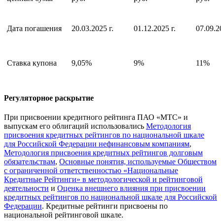
Дата погашения
20.03.2025 г.
01.12.2025 г.
07.09.2
Ставка купона
9,05%
9%
11%
Регуляторное раскрытие
При присвоении кредитного рейтинга ПАО «МТС» и
выпускам его облигаций использовались
Методология
присвоения кредитных рейтингов по национальной шкале
для Российской Федерации нефинансовым компаниям
,
Методология присвоения кредитных рейтингов долговым
обязательствам
,
Основные понятия, используемые Обществом
с ограниченной ответственностью «Национальные
Кредитные Рейтинги» в методологической и рейтинговой
деятельности
и
Оценка внешнего влияния при присвоении
кредитных рейтингов по национальной шкале для Российской
Федерации
. Кредитные рейтинги присвоены по
национальной рейтинговой шкале.