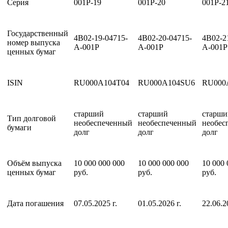
Серия
001P-19
001P-20
001P-2
Государственный
4B02-19-04715-
4B02-20-04715-
4B02-2
номер выпуска
A-001P
A-001P
A-001P
ценных бумаг
ISIN
RU000A104T04
RU000A104SU6
RU000
старший
старший
старши
Тип долговой
необеспеченный
необеспеченный
необес
бумаги
долг
долг
долг
Объём выпуска
10 000 000 000
10 000 000 000
10 000 
ценных бумаг
руб.
руб.
руб.
Дата погашения
07.05.2025 г.
01.05.2026 г.
22.06.2