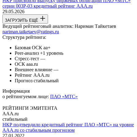
НКР присвоило выпуску биржевых облигаций ПАО «МТС»
серии 003Р-03 кредитный рейтинг AAA.ru
29.05.2026
ЗАГРУЗИТЬ ЕЩЁ
Ведущий рейтинговый аналитик:
Нариман Тайкетаев
nariman.taiketaev@ratings.ru
Структура рейтинга:
Базовая ОСК
aa+
Peer-анализ
+1 уровень
Стресс-тест
—
ОСК
aaa.ru
Внешнее влияние
—
Рейтинг
AAA.ru
Прогноз
стабильный
Информация
о рейтингуемом лице:
ПАО «МТС»
РЕЙТИНГИ ЭМИТЕНТА
AAA.ru
стабильный
НКР подтвердило кредитный рейтинг ПАО «МТС» на уровне
AAA.ru со стабильным прогнозом
27.01.2022