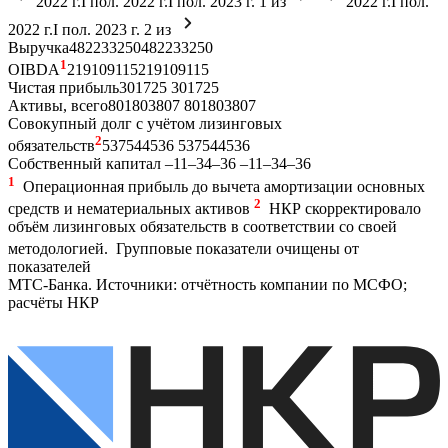
2022 г.
I пол. 2022 г.
I пол. 2023 г.
1
из
2022 г.
I пол.
2022 г.
I пол. 2023 г.
2
из
Выручка
482
233
250
482
233
250
1
OIBDA
219
109
115
219
109
115
Чистая прибыль
30
17
25
30
17
25
Активы, всего
801
803
807
801
803
807
Совокупный долг с учётом лизинговых
2
обязательств
537
544
536
537
544
536
Собственный капитал
–11
–34
–36
–11
–34
–36
1
Операционная прибыль до вычета амортизации основных
2
средств и нематериальных активов
НКР скорректировало
объём лизинговых обязательств в соответствии со своей
методологией.
Групповые показатели очищены от
показателей
МТС-Банка.
Источники: отчётность компании по МСФО;
расчёты НКР