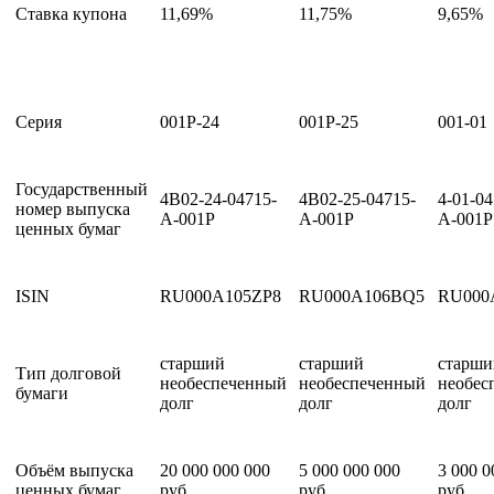
Ставка купона
11,69%
11,75%
9,65%
Серия
001P-24
001P-25
001-01
Государственный
4B02-24-04715-
4B02-25-04715-
4-01-04
номер выпуска
A-001P
A-001P
А-001P
ценных бумаг
ISIN
RU000A105ZP8
RU000A106BQ5
RU000
старший
старший
старши
Тип долговой
необеспеченный
необеспеченный
необес
бумаги
долг
долг
долг
Объём выпуска
20 000 000 000
5 000 000 000
3 000 0
ценных бумаг
руб.
руб.
руб.