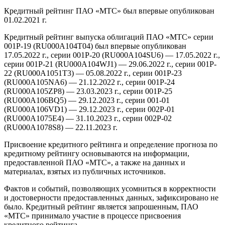
Кредитный рейтинг ПАО «МТС» был впервые опубликован
01.02.2021 г.
Кредитный рейтинг выпуска облигаций ПАО «МТС» серии
001P-19 (RU000A104T04) был впервые опубликован
17.05.2022 г., серии 001P-20 (RU000A104SU6) — 17.05.2022 г.,
серии 001P-21 (RU000A104WJ1) — 29.06.2022 г., серии 001P-
22 (RU000A1051T3) — 05.08.2022 г., серии 001P-23
(RU000A105NA6) — 21.12.2022 г., серии 001P-24
(RU000A105ZP8) — 23.03.2023 г., серии 001P-25
(RU000A106BQ5) — 29.12.2023 г., серии 001-01
(RU000A106VD1) — 29.12.2023 г., серии 002Р-01
(RU000A1075E4) — 31.10.2023 г., серии 002Р-02
(RU000A1078S8) — 22.11.2023 г.
Присвоение кредитного рейтинга и определение прогноза по
кредитному рейтингу основываются на информации,
предоставленной ПАО «МТС», а также на данных и
материалах, взятых из публичных источников.
Фактов и событий, позволяющих усомниться в корректности
и достоверности предоставленных данных, зафиксировано не
было. Кредитный рейтинг является запрошенным, ПАО
«МТС» принимало участие в процессе присвоения
кредитного рейтинга.