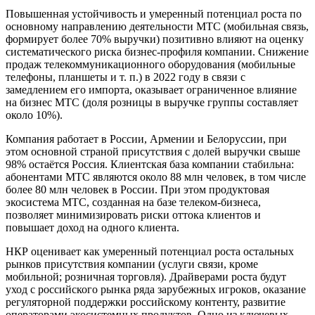
Повышенная устойчивость и умеренный потенциал роста по
основному направлению деятельности МТС (мобильная связь,
формирует более 70% выручки) позитивно влияют на оценку
систематического риска бизнес-профиля компании. Снижение
продаж телекоммуникационного оборудования (мобильные
телефоны, планшеты и т. п.) в 2022 году в связи с
замедлением его импорта, оказывает ограниченное влияние
на бизнес МТС (доля розницы в выручке группы составляет
около 10%).
Компания работает в России, Армении и Белоруссии, при
этом основной страной присутствия с долей выручки свыше
98% остаётся Россия. Клиентская база компании стабильна:
абонентами МТС являются около 88 млн человек, в том числе
более 80 млн человек в России. При этом продуктовая
экосистема МТС, созданная на базе телеком-бизнеса,
позволяет минимизировать риски оттока клиентов и
повышает доход на одного клиента.
НКР оценивает как умеренный потенциал роста остальных
рынков присутствия компании (услуги связи, кроме
мобильной; розничная торговля). Драйверами роста будут
уход с российского рынка ряда зарубежных игроков, оказание
регуляторной поддержки российскому контенту, развитие
операторами экосистемных продуктов. Одно из ключевых