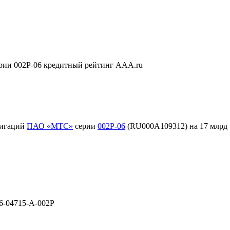
ии 002Р-06 кредитный рейтинг AAA.ru
лигаций
ПАО «МТС»
серии
002Р-06
(RU000A109312) на 17 млрд 
6-04715-A-002P