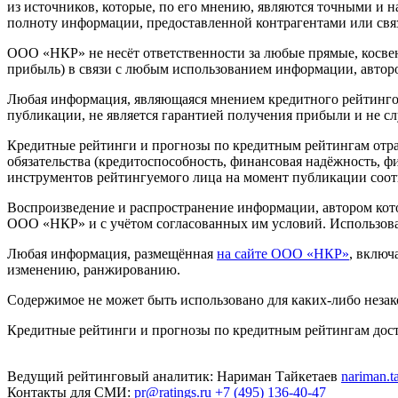
из источников, которые, по его мнению, являются точными и 
полноту информации, предоставленной контрагентами или свя
ООО «НКР» не несёт ответственности за любые прямые, косвен
прибыль) в связи с любым использованием информации, автор
Любая информация, являющаяся мнением кредитного рейтингово
публикации, не является гарантией получения прибыли и не с
Кредитные рейтинги и прогнозы по кредитным рейтингам отр
обязательства (кредитоспособность, финансовая надёжность, 
инструментов рейтингуемого лица на момент публикации соо
Воспроизведение и распространение информации, автором кот
ООО «НКР» и с учётом согласованных им условий. Использов
Любая информация, размещённая
на сайте ООО «НКР»
, включ
изменению, ранжированию.
Содержимое не может быть использовано для каких-либо неза
Кредитные рейтинги и прогнозы по кредитным рейтингам до
Ведущий рейтинговый аналитик:
Нариман Тайкетаев
nariman.t
Контакты для СМИ:
pr@ratings.ru
+7 (495) 136-40-47