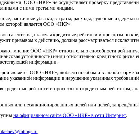
надёжными. ООО «НКР» не осуществляет проверку представленно
занными с ними третьими лицами.
ные, частичные убытки, затраты, расходы, судебные издержки 
ом которой является ООО «НКР».
го агентства, включая кредитные рейтинги и прогнозы по кред
лужит призывом к действию, должна рассматриваться исключите
ажают мнение ООО «НКР» относительно способности рейтингуе
финансовая устойчивость) и/или относительно кредитного риска
тветствующей информации.
орой является ООО «НКР», любым способом и в любой форме зап
ание указанной информации в нарушение указанных требований
ая кредитные рейтинги и прогнозы по кредитным рейтингам, ан
конных или несанкционированных целей или целей, запрещённы
ступны
на официальном сайте ООО «НКР» в сети Интернет
.
aiketaev@ratings.ru