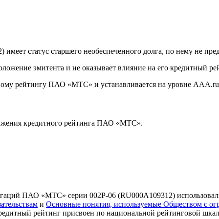
меет статус старшего необеспеченного долга, по нему не пре
ложение эмитента и не оказывает влияние на его кредитный ре
ному рейтингу ПАО «МТС» и устанавливается на уровне AАА.ru
нижения кредитного рейтинга ПАО «МТС».
игаций ПАО «МТС» серии 002P-06 (RU000A109312) использова
ательствам
и
Основные понятия, используемые Обществом с о
редитный рейтинг присвоен по национальной рейтинговой шкал