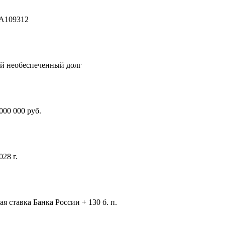
A109312
й необеспеченный долг
000 000 руб.
028 г.
я ставка Банка России + 130 б. п.