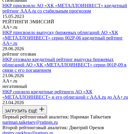
стабильный
НКР присвоило АО «ХК «МЕТАЛЛОИНВЕСТ» кредитный
рейтинг AAA.ru со стабильным прогнозом
15.05.2023
РЕЙТИНГИ ЭМИССИЙ
AA+.ru
НКР присвоило выпуску биржевых облигаций АО «ХК
«МЕТАЛЛОИНВЕСТ» серии 002Р-06 кредитный рейтинг
AA+.ru
29.06.2026
рейтинг отозван
НКР отозвало кредитный рейтинг выпуска биржевых
облигаций АО «ХК «МЕТАЛЛОИНВЕСТ» серии 001Р-09 в
связи с его погашением
23.06.2026
AA+.ru
негативный
НКР снизило кредитные рейтинги АО «ХК
«МЕТАЛЛОИНВЕСТ» и его облигаций с AAA.ru до AA+.ru
23.04.2026
ЗАГРУЗИТЬ ЕЩЁ
Первый рейтинговый аналитик:
Нариман Тайкетаев
nariman.taiketaev@ratings.ru
Второй рейтинговый аналитик:
Дмитрий Орехов
dmitry.orekhov@ratings.ru