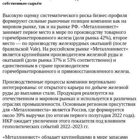
собственным сырьём
Высокую оценку систематического риска бизнес-профиля
формируют сильные рыночные позиции компании как на
мировом рынке, так и на рынке РФ. «Металлоинвест»
занимает первое место в мире по производству товарного
горячебрикетированного железа (доля рынка 42%), второе
место — по производству железорудных окатышей (после
бразильской Vale). На российском рынке «Металлоинвест»
является крупнейшим производителем железной руды и
окатышей (доли рынка 37% и 53% соответственно) и
единственным в стране производителем
горячебрикетированного и прямовосстановленного железа.
Производственные процессы компании вертикально
интегрированы: от открытого карьера по добыче железной
руды до выплавки стали. Продукция реализуется на
отечественном и мировом рынках и используется в различных
отраслях промышленности. Основным регионом присутствия
для «Металлоинвеста» является Россия, где формируется
около 39% выручки (по итогам первого полугодия 2022 года).
НКР ожидает увеличения этого показателя под влиянием
геополитических событий 2022–2023 гг.
«Металлоинвест» обладает крупнейшими в мире запасами