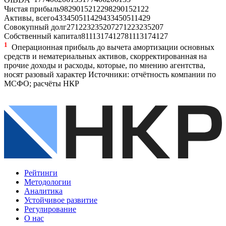
Чистая прибыль
98
290
152
122
98
290
152
122
Активы, всего
433
450
511
429
433
450
511
429
Совокупный долг
271
223
235
207
271
223
235
207
Собственный капитал
81
113
174
127
81
113
174
127
1
Операционная прибыль до вычета амортизации основных
средств и нематериальных активов, скорректированная на
прочие доходы и расходы, которые, по мнению агентства,
носят разовый характер
Источники: отчётность компании по
МСФО; расчёты НКР
Рейтинги
Методологии
Аналитика
Устойчивое развитие
Регулирование
О нас