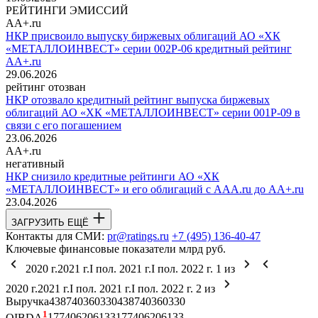
РЕЙТИНГИ ЭМИССИЙ
AA+.ru
НКР присвоило выпуску биржевых облигаций АО «ХК
«МЕТАЛЛОИНВЕСТ» серии 002Р-06 кредитный рейтинг
AA+.ru
29.06.2026
рейтинг отозван
НКР отозвало кредитный рейтинг выпуска биржевых
облигаций АО «ХК «МЕТАЛЛОИНВЕСТ» серии 001Р-09 в
связи с его погашением
23.06.2026
AA+.ru
негативный
НКР снизило кредитные рейтинги АО «ХК
«МЕТАЛЛОИНВЕСТ» и его облигаций с AAA.ru до AA+.ru
23.04.2026
ЗАГРУЗИТЬ ЕЩЁ
Контакты для СМИ:
pr@ratings.ru
+7 (495) 136-40-47
Ключевые финансовые показатели
млрд руб.
2020 г.
2021 г.
I пол. 2021 г.
I пол. 2022 г.
1
из
2020 г.
2021 г.
I пол. 2021 г.
I пол. 2022 г.
2
из
Выручка
438
740
360
330
438
740
360
330
1
OIBDA
177
406
206
133
177
406
206
133