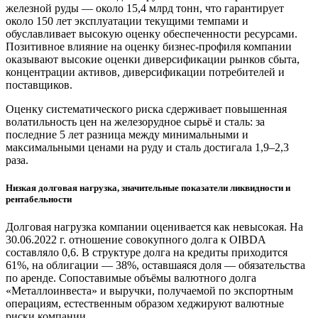
железной руды — около 15,4 млрд тонн, что гарантирует
около 150 лет эксплуатации текущими темпами и
обуславливает высокую оценку обеспеченности ресурсами.
Позитивное влияние на оценку бизнес-профиля компании
оказывают высокие оценки диверсификации рынков сбыта,
концентрации активов, диверсификации потребителей и
поставщиков.
Оценку систематического риска сдерживает повышенная
волатильность цен на железорудное сырьё и сталь: за
последние 5 лет разница между минимальными и
максимальными ценами на руду и сталь достигала 1,9–2,3
раза.
Низкая долговая нагрузка, значительные показатели ликвидности и
рентабельности
Долговая нагрузка компании оценивается как невысокая. На
30.06.2022 г. отношение совокупного долга к OIBDA
составляло 0,6. В структуре долга на кредиты приходится
61%, на облигации — 38%, оставшаяся доля — обязательства
по аренде. Сопоставимые объёмы валютного долга
«Металлоинвеста» и выручки, получаемой по экспортным
операциям, естественным образом хеджируют валютные
риски компании.