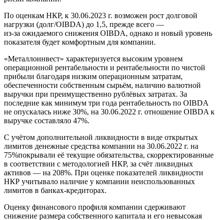
По оценкам НКР, к 30.06.2023 г. возможен рост долговой
нагрузки (долг/OIBDA) до 1,5, прежде всего —
из-за ожидаемого снижения OIBDA, однако и новый уровень
показателя будет комфортным для компании.
«Металлоинвест» характеризуется высоким уровнем
операционной рентабельности и рентабельности по чистой
прибыли благодаря низким операционным затратам,
обеспеченности собственным сырьём, наличию валютной
выручки при преимущественно рублёвых затратах. За
последние как минимум три года рентабельность по OIBDA
не опускалась ниже 30%, на 30.06.2022 г. отношение OIBDA к
выручке составляло 47%.
С учётом дополнительной ликвидности в виде открытых
лимитов денежные средства компании на 30.06.2022 г. на
75%покрывали её текущие обязательства, скорректированные
в соответствии с методологией НКР, за счёт ликвидных
активов — на 208%. При оценке показателей ликвидности
НКР учитывало наличие у компании неиспользованных
лимитов в банках-кредиторах.
Оценку финансового профиля компании сдерживают
снижение размера собственного капитала и его невысокая