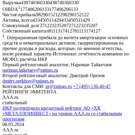
Выручка
438
740
360
330
438
740
360
330
1
OIBDA
177
406
206
133
177
406
206
133
Чистая прибыль
98
290
152
122
98
290
152
122
Активы, всего
433
450
511
429
433
450
511
429
Совокупный долг
271
223
235
207
271
223
235
207
Собственный капитал
81
113
174
127
81
113
174
127
1
Операционная прибыль до вычета амортизации основных
средств и нематериальных активов, скорректированная на
прочие доходы и расходы, которые, по мнению агентства,
носят разовый характер
Источники: отчётность компании по
МСФО; расчёты НКР
Первый рейтинговый аналитик:
Нариман Тайкетаев
nariman.taiketaev@ratings.ru
Второй рейтинговый аналитик:
Дмитрий Орехов
dmitry.orekhov@ratings.ru
Контакты для СМИ:
pr@ratings.ru
+7 (495) 136-40-47
РЕЙТИНГИ ЭМИТЕНТА
AAA.ru
стабильный
НКР подтвердило кредитный рейтинг АО «ХК
«МЕТАЛЛОИНВЕСТ» на уровне AAA.ru со стабильным
прогнозом
06.05.2024
AAA.ru