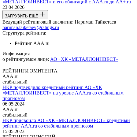
«МЕТАЛЛОИНВЕСТ» и его облигаций с AAA.ru до AA+.ru
23.04.2026
ЗАГРУЗИТЬ ЕЩЁ
Ведущий рейтинговый аналитик:
Нариман Тайкетаев
nariman.taiketaev@ratings.ru
Структура рейтинга:
Рейтинг
AAA.ru
Информация
о рейтингуемом лице:
АО «ХК «МЕТАЛЛОИНВЕСТ»
РЕЙТИНГИ ЭМИТЕНТА
AAA.ru
стабильный
НКР подтвердило кредитный рейтинг АО «ХК
«МЕТАЛЛОИНВЕСТ» на уровне AAA.ru со стабильным
прогнозом
06.05.2024
AAA.ru
стабильный
НКР присвоило АО «ХК «МЕТАЛЛОИНВЕСТ» кредитный
рейтинг AAA.ru со стабильным прогнозом
15.05.2023
РЕЙТИНГИ ЭМИССИЙ