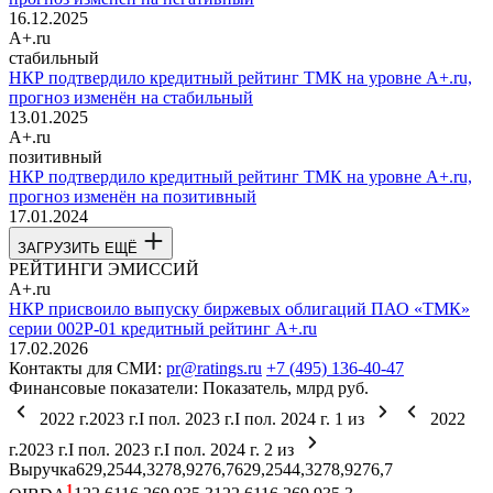
16.12.2025
A+.ru
стабильный
НКР подтвердило кредитный рейтинг ТМК на уровне A+.ru,
прогноз изменён на стабильный
13.01.2025
A+.ru
позитивный
НКР подтвердило кредитный рейтинг ТМК на уровне A+.ru,
прогноз изменён на позитивный
17.01.2024
ЗАГРУЗИТЬ ЕЩЁ
РЕЙТИНГИ ЭМИССИЙ
A+.ru
НКР присвоило выпуску биржевых облигаций ПАО «ТМК»
серии 002Р-01 кредитный рейтинг A+.ru
17.02.2026
Контакты для СМИ:
pr@ratings.ru
+7 (495) 136-40-47
Финансовые показатели:
Показатель, млрд руб.
2022 г.
2023 г.
I пол. 2023 г.
I пол. 2024 г.
1
из
2022
г.
2023 г.
I пол. 2023 г.
I пол. 2024 г.
2
из
Выручка
629,2
544,3
278,9
276,7
629,2
544,3
278,9
276,7
1