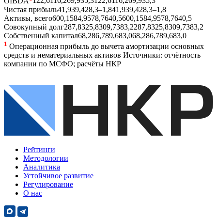
OIBDA
122,6
116,2
69,9
35,3
122,6
116,2
69,9
35,3
Чистая прибыль
41,9
39,4
28,3
–1,8
41,9
39,4
28,3
–1,8
Активы, всего
600,1
584,9
578,7
640,5
600,1
584,9
578,7
640,5
Совокупный долг
287,8
325,8
309,7
383,2
287,8
325,8
309,7
383,2
Собственный капитал
68,2
86,7
89,6
83,0
68,2
86,7
89,6
83,0
1
Операционная прибыль до вычета амортизации основных
средств и нематериальных активов
Источники: отчётность
компании по МСФО; расчёты НКР
Рейтинги
Методологии
Аналитика
Устойчивое развитие
Регулирование
О нас