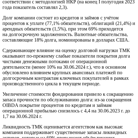
соответствии с методологией НКР (на конец I полугодия 2023
года показатель составлял 2,3).
Долг компании состоит из кредитов и займов с учётом
процентов к уплате (77,1% обязательств), облигаций (21,4%) и
арендных обязательств (1,5%), при этом 69% приходится
на долгосрочную задолженность. Валютные обязательства,
составляющие 18% долга, номинированы в долларах США.
Сдерживающее влияние на оценку долговой нагрузки ТМК
оказывают по-прежнему слабые показатели покрытия долга
чистыми денежными потоками от операционной
деятельности (менее 10% на 30.06.2024 г.), что в основном
обусловлено влиянием крупных авансовых платежей по
долгосрочным контрактам ключевых покупателей в рамках
производственного цикла в текущем периоде.
Увеличение стоимости фондирования привело к сокращению
запаса прочности по обслуживанию долга: из-за сокращения
OIBDA покрытие процентов по кредитам и займам
операционной прибылью снизилось с 4,4 на 30.06.2023 г. до
1,7 на 30.06.2024 г.
Ликвидность ТМК оценивается агентством как высокая:
компания поддерживает существенные запасы ликвидных
активов, которые на 60% превышают объём текущих