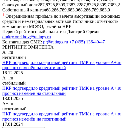
Совокупный долг
287,8
325,8
309,7
383,2
287,8
325,8
309,7
383,2
Собственный капитал
68,2
86,7
89,6
83,0
68,2
86,7
89,6
83,0
1
Операционная прибыль до вычета амортизации основных
средств и нематериальных активов
Источники: отчётность
компании по МСФО; расчёты НКР
Первый рейтинговый аналитик:
Дмитрий Орехов
dmitry.orekhov@ratings.ru
Контакты для СМИ:
pr@ratings.ru
+7 (495) 136-40-47
РЕЙТИНГИ ЭМИТЕНТА
A+.ru
негативный
НКР подтвердило кредитный рейтинг ТМК на уровне A+.ru,
прогноз изменён на негативный
16.12.2025
A+.ru
стабильный
НКР подтвердило кредитный рейтинг ТМК на уровне A+.ru,
прогноз изменён на стабильный
13.01.2025
A+.ru
позитивный
НКР подтвердило кредитный рейтинг ТМК на уровне A+.ru,
прогноз изменён на позитивный
17.01.2024