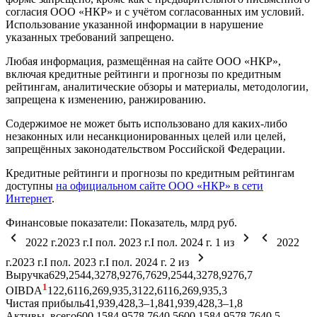
согласия ООО «НКР» и с учётом согласованных им условий.
Использование указанной информации в нарушение
указанных требований запрещено.
Любая информация, размещённая на сайте ООО «НКР»,
включая кредитные рейтинги и прогнозы по кредитным
рейтингам, аналитические обзоры и материалы, методологии,
запрещена к изменению, ранжированию.
Содержимое не может быть использовано для каких-либо
незаконных или несанкционированных целей или целей,
запрещённых законодательством Российской Федерации.
Кредитные рейтинги и прогнозы по кредитным рейтингам
доступны
на официальном сайте ООО «НКР» в сети
Интернет
.
Финансовые показатели:
Показатель, млрд руб.
2022 г.
2023 г.
I пол. 2023 г.
I пол. 2024 г.
1
из
2022
г.
2023 г.
I пол. 2023 г.
I пол. 2024 г.
2
из
Выручка
629,2
544,3
278,9
276,7
629,2
544,3
278,9
276,7
1
OIBDA
122,6
116,2
69,9
35,3
122,6
116,2
69,9
35,3
Чистая прибыль
41,9
39,4
28,3
–1,8
41,9
39,4
28,3
–1,8
Активы, всего
600,1
584,9
578,7
640,5
600,1
584,9
578,7
640,5