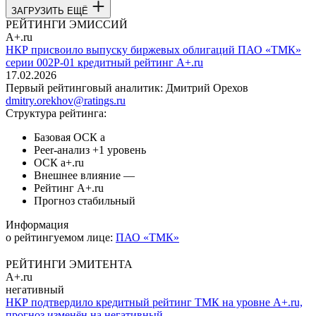
ЗАГРУЗИТЬ ЕЩЁ
РЕЙТИНГИ ЭМИССИЙ
A+.ru
НКР присвоило выпуску биржевых облигаций ПАО «ТМК»
серии 002Р-01 кредитный рейтинг A+.ru
17.02.2026
Первый рейтинговый аналитик:
Дмитрий Орехов
dmitry.orekhov@ratings.ru
Структура рейтинга:
Базовая ОСК
a
Peer-анализ
+1 уровень
ОСК
a+.ru
Внешнее влияние
—
Рейтинг
A+.ru
Прогноз
стабильный
Информация
о рейтингуемом лице:
ПАО «ТМК»
РЕЙТИНГИ ЭМИТЕНТА
A+.ru
негативный
НКР подтвердило кредитный рейтинг ТМК на уровне A+.ru,
прогноз изменён на негативный