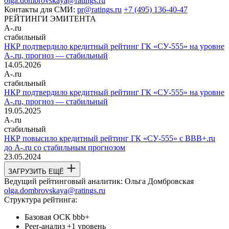
olga.dombrovskaya@ratings.ru
Контакты для СМИ:
pr@ratings.ru
+7 (495) 136-40-47
РЕЙТИНГИ ЭМИТЕНТА
A-.ru
стабильный
НКР подтвердило кредитный рейтинг ГК «СУ-555» на уровне
A-.ru, прогноз — стабильный
14.05.2026
A-.ru
стабильный
НКР подтвердило кредитный рейтинг ГК «СУ-555» на уровне
A-.ru, прогноз — стабильный
19.05.2025
A-.ru
стабильный
НКР повысило кредитный рейтинг ГК «СУ-555» с BBB+.ru
до A-.ru со стабильным прогнозом
23.05.2024
ЗАГРУЗИТЬ ЕЩЁ
Ведущий рейтинговый аналитик:
Ольга Домбровская
olga.dombrovskaya@ratings.ru
Структура рейтинга:
Базовая ОСК
bbb+
Peer-анализ
+1 уровень