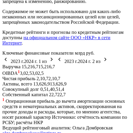
запрещена к изменению, ранжированию.
Содержимое не может быть использовано для каких-либо
незаконных или несанкционированных целей или целей,
запрещённых законодательством Российской Федерации.
Кредитные рейтинги и прогнозы по кредитным рейтингам
доступны
на официальном сайте ООО «НКР» в сети
Интернет
.
Ключевые финансовые показатели
млрд руб.
2023 г.
2024 г.
1
из
2023 г.
2024 г.
2
из
Выручка
15,2
16,7
15,2
16,7
1
OIBDA
3,0
2,5
3,0
2,5
Чистая прибыль
2,1
0,7
2,1
0,7
Активы, всего
13,6
26,9
13,6
26,9
Совокупный долг
0,5
1,4
0,5
1,4
Собственный капитал
2
2,7
2
2,7
1
Операционная прибыль до вычета амортизации основных
средств и нематериальных активов, скорректированная на
прочие доходы и расходы, которые, по мнению агентства,
носят разовый характер
Источники: отчётность компании по
РСБУ; расчёты НКР
Ведущий рейтинговый аналитик:
Ольга Домбровская