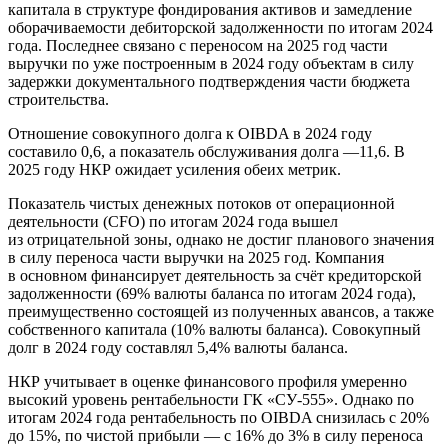
капитала в структуре фондирования активов и замедление
оборачиваемости дебиторской задолженности по итогам 2024
года. Последнее связано с переносом на 2025 год части
выручки по уже построенным в 2024 году объектам в силу
задержки документального подтверждения части бюджета
строительства.
Отношение совокупного долга к OIBDA в 2024 году
составило 0,6, а показатель обслуживания долга —11,6. В
2025 году НКР ожидает усиления обеих метрик.
Показатель чистых денежных потоков от операционной
деятельности (CFO) по итогам 2024 года вышел
из отрицательной зоны, однако не достиг планового значения
в силу переноса части выручки на 2025 год. Компания
в основном финансирует деятельность за счёт кредиторской
задолженности (69% валюты баланса по итогам 2024 года),
преимущественно состоящей из полученных авансов, а также
собственного капитала (10% валюты баланса). Совокупный
долг в 2024 году составлял 5,4% валюты баланса.
НКР учитывает в оценке финансового профиля умеренно
высокий уровень рентабельности ГК «СУ-555». Однако по
итогам 2024 года рентабельность по OIBDA снизилась с 20%
до 15%, по чистой прибыли — с 16% до 3% в силу переноса