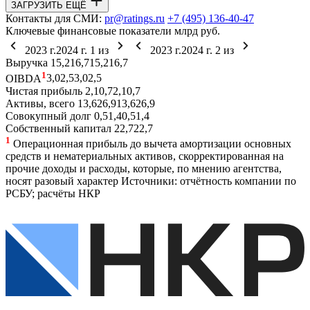
ЗАГРУЗИТЬ ЕЩЁ
Контакты для СМИ:
pr@ratings.ru
+7 (495) 136-40-47
Ключевые финансовые показатели
млрд руб.
2023 г.
2024 г.
1
из
2023 г.
2024 г.
2
из
Выручка
15,2
16,7
15,2
16,7
1
OIBDA
3,0
2,5
3,0
2,5
Чистая прибыль
2,1
0,7
2,1
0,7
Активы, всего
13,6
26,9
13,6
26,9
Совокупный долг
0,5
1,4
0,5
1,4
Собственный капитал
2
2,7
2
2,7
1
Операционная прибыль до вычета амортизации основных
средств и нематериальных активов, скорректированная на
прочие доходы и расходы, которые, по мнению агентства,
носят разовый характер
Источники: отчётность компании по
РСБУ; расчёты НКР