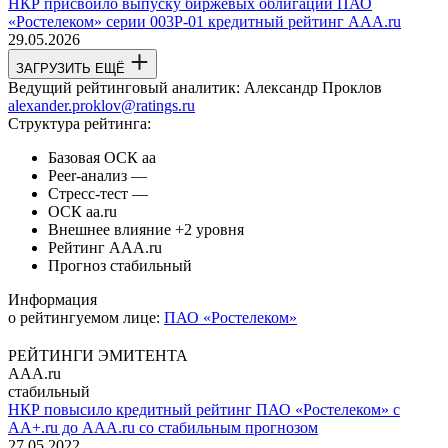
НКР присвоило выпуску биржевых облигаций ПАО
«Ростелеком» серии 003Р-01 кредитный рейтинг AAA.ru
29.05.2026
ЗАГРУЗИТЬ ЕЩЁ
Ведущий рейтинговый аналитик:
Александр Проклов
alexander.proklov@ratings.ru
Структура рейтинга:
Базовая ОСК
aa
Peer-анализ
—
Стресс-тест
—
ОСК
aa.ru
Внешнее влияние
+2 уровня
Рейтинг
AAA.ru
Прогноз
стабильный
Информация
о рейтингуемом лице:
ПАО «Ростелеком»
РЕЙТИНГИ ЭМИТЕНТА
AAA.ru
стабильный
НКР повысило кредитный рейтинг ПАО «Ростелеком» с
AA+.ru до AAA.ru со стабильным прогнозом
27.05.2022