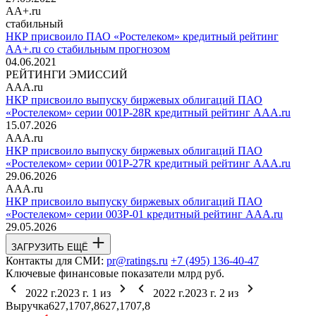
AA+.ru
стабильный
НКР присвоило ПАО «Ростелеком» кредитный рейтинг
AA+.ru со стабильным прогнозом
04.06.2021
РЕЙТИНГИ ЭМИССИЙ
AAA.ru
НКР присвоило выпуску биржевых облигаций ПАО
«Ростелеком» серии 001Р-28R кредитный рейтинг AAA.ru
15.07.2026
AAA.ru
НКР присвоило выпуску биржевых облигаций ПАО
«Ростелеком» серии 001Р-27R кредитный рейтинг AAA.ru
29.06.2026
AAA.ru
НКР присвоило выпуску биржевых облигаций ПАО
«Ростелеком» серии 003Р-01 кредитный рейтинг AAA.ru
29.05.2026
ЗАГРУЗИТЬ ЕЩЁ
Контакты для СМИ:
pr@ratings.ru
+7 (495) 136-40-47
Ключевые финансовые показатели
млрд руб.
2022 г.
2023 г.
1
из
2022 г.
2023 г.
2
из
Выручка
627,1
707,8
627,1
707,8