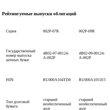
Рейтингуемые выпуски облигаций
Серия
002Р-07R
002Р-09R
Государственный
4B02-07-00124-
4B02-09-00124-
номер выпуска
A-002P
A-002P
ценных бумаг
ISIN
RU000А104TD0
RU000A1051E5
старший
старший
Тип долговой
необеспеченный
необеспеченный
бумаги
долг
долг