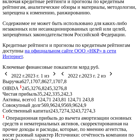
включая кредитные рейтинги и прогнозы по кредитным
рейтингам, аналитические обзоры и материалы, методологии,
запрещена к изменению, ранжированию.
Содержимое не может быть использовано для каких-либо
незаконных или несанкционированных целей или целей,
запрещённых законодательством Российской Федерации.
Кредитные рейтинги и прогнозы по кредитным рейтингам
доступны
на официальном сайте ООО «НКР» в сети
Интернет
.
Ключевые финансовые показатели
млрд руб.
2022 г.
2023 г.
1
из
2022 г.
2023 г.
2
из
Выручка
627,1
707,8
627,1
707,8
1
OIBDA
245,3
276,8
245,3
276,8
Чистая прибыль
35,2
42,3
35,2
42,3
Активы, всего
1 124,7
1 243,8
1 124,7
1 243,8
Совокупный долг
569,9
624,9
569,9
624,9
Собственный капитал
243,7
274,3
243,7
274,3
1
Операционная прибыль до вычета амортизации основных
средств и нематериальных активов, скорректированная на
прочие доходы и расходы, которые, по мнению агентства,
носят разовый характер
Источники: отчётность компании по