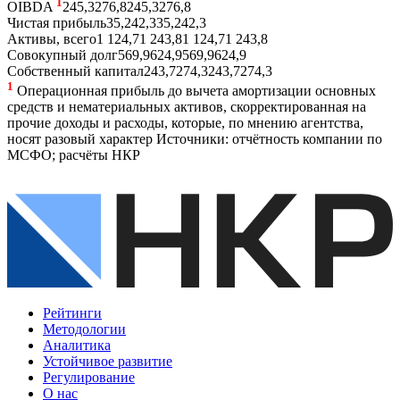
1
OIBDA
245,3
276,8
245,3
276,8
Чистая прибыль
35,2
42,3
35,2
42,3
Активы, всего
1 124,7
1 243,8
1 124,7
1 243,8
Совокупный долг
569,9
624,9
569,9
624,9
Собственный капитал
243,7
274,3
243,7
274,3
1
Операционная прибыль до вычета амортизации основных
средств и нематериальных активов, скорректированная на
прочие доходы и расходы, которые, по мнению агентства,
носят разовый характер
Источники: отчётность компании по
МСФО; расчёты НКР
Рейтинги
Методологии
Аналитика
Устойчивое развитие
Регулирование
О нас