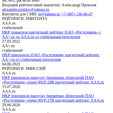
МСФО; расчёты НКР
Ведущий рейтинговый аналитик:
Александр Проклов
alexander.proklov@ratings.ru
Контакты для СМИ:
pr@ratings.ru
+7 (495) 136-40-47
РЕЙТИНГИ ЭМИТЕНТА
AAA.ru
стабильный
НКР повысило кредитный рейтинг ПАО «Ростелеком» с
AA+.ru до AAA.ru со стабильным прогнозом
27.05.2022
AA+.ru
стабильный
НКР присвоило ПАО «Ростелеком» кредитный рейтинг
AA+.ru со стабильным прогнозом
04.06.2021
РЕЙТИНГИ ЭМИССИЙ
AAA.ru
НКР присвоило выпуску биржевых облигаций ПАО
«Ростелеком» серии 001Р-28R кредитный рейтинг AAA.ru
15.07.2026
AAA.ru
НКР присвоило выпуску биржевых облигаций ПАО
«Ростелеком» серии 001Р-27R кредитный рейтинг AAA.ru
29.06.2026
AAA.ru