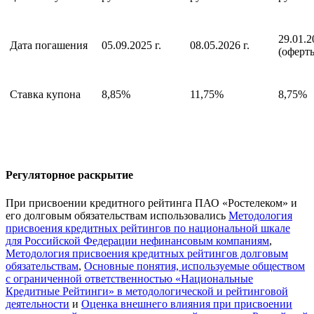
29.01.2
Дата погашения
05.09.2025 г.
08.05.2026 г.
(оферт
Ставка купона
8,85%
11,75%
8,75%
Регуляторное раскрытие
При присвоении кредитного рейтинга ПАО «Ростелеком» и
его долговым обязательствам использовались
Методология
присвоения кредитных рейтингов по национальной шкале
для Российской Федерации нефинансовым компаниям
,
Методология присвоения кредитных рейтингов долговым
обязательствам
,
Основные понятия, используемые обществом
с ограниченной ответственностью «Национальные
Кредитные Рейтинги» в методологической и рейтинговой
деятельности
и
Оценка внешнего влияния при присвоении