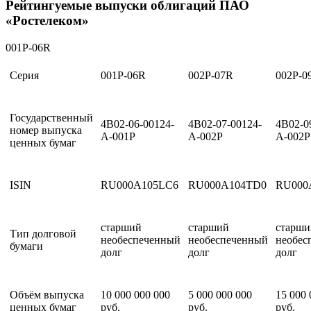
Рейтингуемые выпуски облигаций ПАО
«Ростелеком»
001P-06R
Серия
001P-06R
002Р-07R
002Р-0
Государственный
4B02-06-00124-
4B02-07-00124-
4B02-0
номер выпуска
A-001P
A-002P
A-002P
ценных бумаг
ISIN
RU000A105LC6
RU000А104TD0
RU000
старший
старший
старши
Тип долговой
необеспеченный
необеспеченный
необес
бумаги
долг
долг
долг
Объём выпуска
10 000 000 000
5 000 000 000
15 000 
ценных бумаг
руб.
руб.
руб.