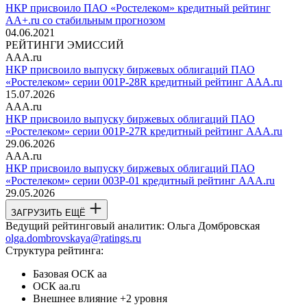
НКР присвоило ПАО «Ростелеком» кредитный рейтинг
AA+.ru со стабильным прогнозом
04.06.2021
РЕЙТИНГИ ЭМИССИЙ
AAA.ru
НКР присвоило выпуску биржевых облигаций ПАО
«Ростелеком» серии 001Р-28R кредитный рейтинг AAA.ru
15.07.2026
AAA.ru
НКР присвоило выпуску биржевых облигаций ПАО
«Ростелеком» серии 001Р-27R кредитный рейтинг AAA.ru
29.06.2026
AAA.ru
НКР присвоило выпуску биржевых облигаций ПАО
«Ростелеком» серии 003Р-01 кредитный рейтинг AAA.ru
29.05.2026
ЗАГРУЗИТЬ ЕЩЁ
Ведущий рейтинговый аналитик:
Ольга Домбровская
olga.dombrovskaya@ratings.ru
Структура рейтинга:
Базовая ОСК
aa
ОСК
aa.ru
Внешнее влияние
+2 уровня