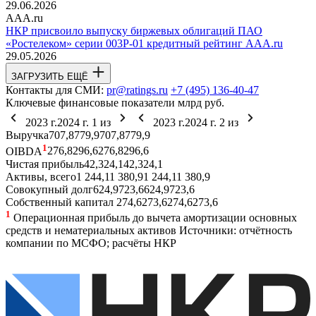
29.06.2026
AAA.ru
НКР присвоило выпуску биржевых облигаций ПАО
«Ростелеком» серии 003Р-01 кредитный рейтинг AAA.ru
29.05.2026
ЗАГРУЗИТЬ ЕЩЁ
Контакты для СМИ:
pr@ratings.ru
+7 (495) 136-40-47
Ключевые финансовые показатели
млрд руб.
2023 г.
2024 г.
1
из
2023 г.
2024 г.
2
из
Выручка
707,8
779,9
707,8
779,9
1
OIBDA
276,8
296,6
276,8
296,6
Чистая прибыль
42,3
24,1
42,3
24,1
Активы, всего
1 244,1
1 380,9
1 244,1
1 380,9
Совокупный долг
624,9
723,6
624,9
723,6
Собственный капитал
274,6
273,6
274,6
273,6
1
Операционная прибыль до вычета амортизации основных
средств и нематериальных активов
Источники: отчётность
компании по МСФО; расчёты НКР