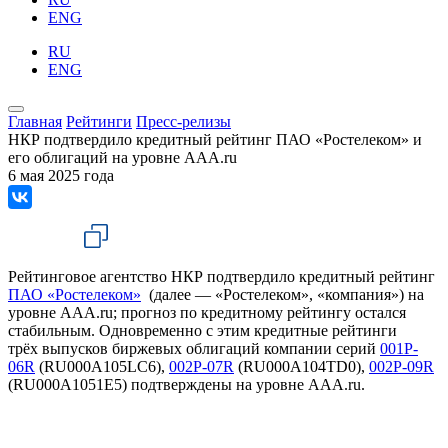
ENG
RU
ENG
Главная
Рейтинги
Пресс-релизы
НКР подтвердило кредитный рейтинг ПАО «Ростелеком» и
его облигаций на уровне AAA.ru
6 мая 2025 года
Рейтинговое агентство НКР подтвердило кредитный рейтинг
ПАО «Ростелеком»
(далее — «Ростелеком», «компания») на
уровне AAA.ru; прогноз по кредитному рейтингу остался
стабильным. Одновременно с этим кредитные рейтинги
трёх выпусков биржевых облигаций компании серий
001P-
06R
(RU000A105LC6),
002P-07R
(RU000A104TD0),
002P-09R
(RU000A1051E5) подтверждены на уровне AAA.ru.