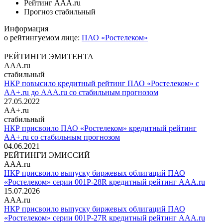
Рейтинг
AAA.ru
Прогноз
стабильный
Информация
о рейтингуемом лице:
ПАО «Ростелеком»
РЕЙТИНГИ ЭМИТЕНТА
AAA.ru
стабильный
НКР повысило кредитный рейтинг ПАО «Ростелеком» с
AA+.ru до AAA.ru со стабильным прогнозом
27.05.2022
AA+.ru
стабильный
НКР присвоило ПАО «Ростелеком» кредитный рейтинг
AA+.ru со стабильным прогнозом
04.06.2021
РЕЙТИНГИ ЭМИССИЙ
AAA.ru
НКР присвоило выпуску биржевых облигаций ПАО
«Ростелеком» серии 001Р-28R кредитный рейтинг AAA.ru
15.07.2026
AAA.ru
НКР присвоило выпуску биржевых облигаций ПАО
«Ростелеком» серии 001Р-27R кредитный рейтинг AAA.ru