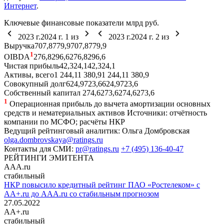
Интернет
.
Ключевые финансовые показатели
млрд руб.
2023 г.
2024 г.
1
из
2023 г.
2024 г.
2
из
Выручка
707,8
779,9
707,8
779,9
1
OIBDA
276,8
296,6
276,8
296,6
Чистая прибыль
42,3
24,1
42,3
24,1
Активы, всего
1 244,1
1 380,9
1 244,1
1 380,9
Совокупный долг
624,9
723,6
624,9
723,6
Собственный капитал
274,6
273,6
274,6
273,6
1
Операционная прибыль до вычета амортизации основных
средств и нематериальных активов
Источники: отчётность
компании по МСФО; расчёты НКР
Ведущий рейтинговый аналитик:
Ольга Домбровская
olga.dombrovskaya@ratings.ru
Контакты для СМИ:
pr@ratings.ru
+7 (495) 136-40-47
РЕЙТИНГИ ЭМИТЕНТА
AAA.ru
стабильный
НКР повысило кредитный рейтинг ПАО «Ростелеком» с
AA+.ru до AAA.ru со стабильным прогнозом
27.05.2022
AA+.ru
стабильный