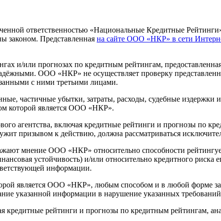
ниченной ответственностью «Национальные Кредитные Рейтинги
ы законом. Представленная
на сайте ООО «НКР» в сети Интерн
ах и/или прогнозах по кредитным рейтингам, предоставленна
надёжными. ООО «НКР» не осуществляет проверку представленно
занными с ними третьими лицами.
ные, частичные убытки, затраты, расходы, судебные издержки 
ом которой является ООО «НКР».
го агентства, включая кредитные рейтинги и прогнозы по кред
лужит призывом к действию, должна рассматриваться исключите
ажают мнение ООО «НКР» относительно способности рейтингуе
финансовая устойчивость) и/или относительно кредитного риска
тветствующей информации.
орой является ООО «НКР», любым способом и в любой форме зап
ание указанной информации в нарушение указанных требований
ая кредитные рейтинги и прогнозы по кредитным рейтингам, ан