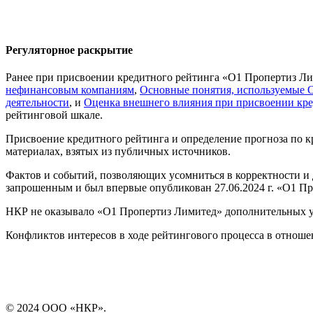
Регуляторное раскрытие
Ранее при присвоении кредитного рейтинга «О1 Пропертиз Л
нефинансовым компаниям
,
Основные понятия, используемые 
деятельности
, и
Оценка внешнего влияния при присвоении кре
рейтинговой шкале.
Присвоение кредитного рейтинга и определение прогноза по 
материалах, взятых из публичных источников.
Фактов и событий, позволяющих усомниться в корректности и 
запрошенным и был впервые опубликован 27.06.2024 г. «О1 Пр
НКР не оказывало «О1 Пропертиз Лимитед» дополнительных у
Конфликтов интересов в ходе рейтингового процесса в отнош
© 2024 ООО «НКР».