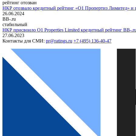
рейтинг отозван
НКР отозвало кредитный рейтинг «О1 Пропертиз Лимитед» и п
26.06.2024
BB-.ru
стабильный
НКР присвоило O1 Properties Limited кредитный рейтинг BB-.r
27.06.2023
Контакты для СМИ:
pr@ratings.ru
+7 (495) 136-40-47