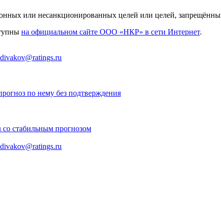
конных или несанкционированных целей или целей, запрещённы
ступны
на официальном сайте ООО «НКР» в сети Интернет
.
.divakov@ratings.ru
рогноз по нему без подтверждения
u со стабильным прогнозом
.divakov@ratings.ru