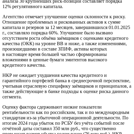
анализа 30 крупнейших риск-позиций составляет порядка
12% регулятивного капитала.
Агентство отмечает улучшение оценки склонности к риску.
Отношение проблемных и рискованных активов к сумме
капитала и резервов за 12 месяцев, завершившихся 01.01.2025
г., составляло порядка 60%. Улучшение было вызвано
отсутствием роста объёма заёмщиков с оценками кредитного
качества (ОКК) на уровне ВВ и ниже, а также изменениями,
произошедшими в составе ЗПИФ, активы которых
в настоящее время большей частью сформированы
вложениями в ценные бумаги эмитентов высокого
кредитного качества.
НКР не ожидает ухудшения качества кредитного и
гарантийного портфелей банка в среднесрочной перспективе,
учитывая отраслевую специфику заёмщиков и принципалов, а
также действующие в банке подходы к оценке риска данного
сегмента.
Оценку фактора сдерживают низкие показатели
рентабельности как по российским, так и по международным
стандартам из-за убыточной операционной деятельности. По
итогам 2024 года убыток по РСБУ без учёта событий после
отчётной даты составил 350 млн руб., что существенно
превышает размер убытка годом ранее (76 млн руб.). НКР