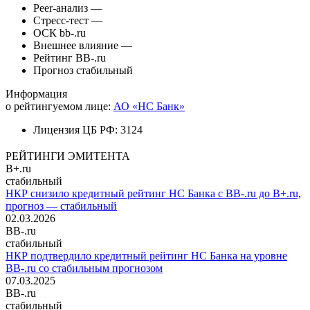
Peer-анализ
—
Стресс-тест
—
ОСК
bb-.ru
Внешнее влияние
—
Рейтинг
BB-.ru
Прогноз
стабильный
Информация
о рейтингуемом лице:
АО «НС Банк»
Лицензия ЦБ РФ:
3124
РЕЙТИНГИ ЭМИТЕНТА
B+.ru
стабильный
НКР снизило кредитный рейтинг НС Банка с BB-.ru до B+.ru,
прогноз — стабильный
02.03.2026
BB-.ru
стабильный
НКР подтвердило кредитный рейтинг НС Банка на уровне
BB-.ru со стабильным прогнозом
07.03.2025
BB-.ru
стабильный