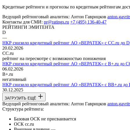
Кредитные рейтинги и прогнозы по кредитным рейтингам до
Ведущий рейтинговый аналитик:
Антон Гаврицков
anton.gavri
Контакты для СМИ:
pr@ratings.ru
+7 (495) 136-40-47
РЕЙТИНГИ ЭМИТЕНТА
D
—
НКР снизило кредитный рейтинг АО «ВЕРАТЕК» с CC.ru до D
20.02.2026
CC.ru
рейтинг на пересмотре с возможностью понижения
НКР снизило кредитный рейтинг АО «ВЕРАТЕК» с B+.ru до CC
06.02.2026
B+.ru
негативный
НКР снизило кредитный рейтинг АО «ВЕРАТЕК» с BB+.ru до B
30.12.2025
ЗАГРУЗИТЬ ЕЩЁ
Ведущий рейтинговый аналитик:
Антон Гаврицков
anton.gavri
Структура рейтинга:
Базовая ОСК
не присваивается
ОСК
cc.ru
Внешнее влияние
—