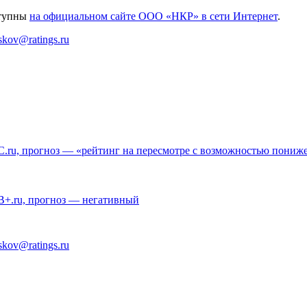
ступны
на официальном сайте ООО «НКР» в сети Интернет
.
tskov@ratings.ru
.ru, прогноз — «рейтинг на пересмотре с возможностью пониж
+.ru, прогноз — негативный
tskov@ratings.ru