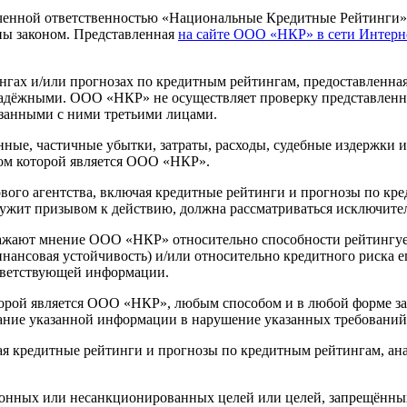
ниченной ответственностью «Национальные Кредитные Рейтинги
ы законом. Представленная
на сайте ООО «НКР» в сети Интерн
ах и/или прогнозах по кредитным рейтингам, предоставленна
надёжными. ООО «НКР» не осуществляет проверку представленно
занными с ними третьими лицами.
ные, частичные убытки, затраты, расходы, судебные издержки 
ом которой является ООО «НКР».
го агентства, включая кредитные рейтинги и прогнозы по кред
лужит призывом к действию, должна рассматриваться исключите
ажают мнение ООО «НКР» относительно способности рейтингуе
финансовая устойчивость) и/или относительно кредитного риска
тветствующей информации.
орой является ООО «НКР», любым способом и в любой форме зап
ание указанной информации в нарушение указанных требований
ая кредитные рейтинги и прогнозы по кредитным рейтингам, ан
конных или несанкционированных целей или целей, запрещённы