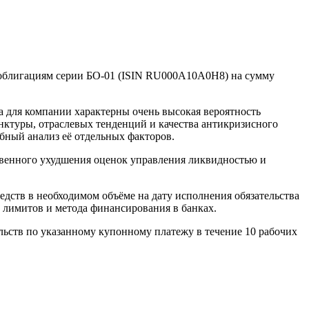
 облигациям серии БО-01 (ISIN RU000A10A0H8) на сумму
да для компании характерны очень высокая вероятность
нктуры, отраслевых тенденций и качества антикризисного
бный анализ её отдельных факторов.
твенного ухудшения оценок управления ликвидностью и
дств в необходимом объёме на дату исполнения обязательства
, лимитов и метода финансирования в банках.
ьств по указанному купонному платежу в течение 10 рабочих