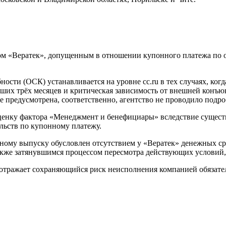
том «Вератек», допущенным в отношении купонного платежа по
сти (ОСК) устанавливается на уровне cc.ru в тех случаях, ког
ших трёх месяцев и критическая зависимость от внешней конъю
 предусмотрена, соответственно, агентство не проводило подро
оценку фактора «Менеджмент и бенефициары» вследствие сущес
льств по купонному платежу.
ому выпуску обусловлен отсутствием у «Вератек» денежных сре
 также затянувшимся процессом пересмотра действующих условий
отражает сохраняющийся риск неисполнения компанией обязател