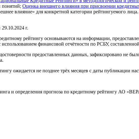
Национальные Кредитные Рейтинги» в методологической и рейт
и понятий;
Оценка внешнего влияния при присвоении кредитных
ешнее влияние» для конкретной категории рейтингуемого лица
9.10.2024 г.
кредитному рейтингу основываются на информации, предоставле
использованием финансовой отчётности по РСБУ, составленной н
и достоверности предоставленных данных, зафиксировано не б
а.
ингу ожидается не позднее трёх месяцев с даты публикации нас
тинга и определения прогноза по кредитному рейтингу АО «ВЕ