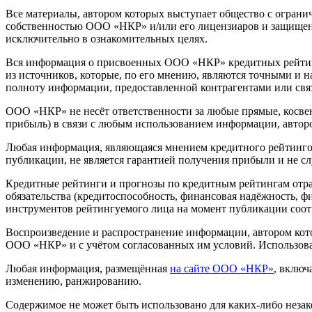
Все материалы, автором которых выступает общество с огра
собственностью ООО «НКР» и/или его лицензиаров и защищен
исключительно в ознакомительных целях.
Вся информация о присвоенных ООО «НКР» кредитных рейтинг
из источников, которые, по его мнению, являются точными и 
полноту информации, предоставленной контрагентами или свя
ООО «НКР» не несёт ответственности за любые прямые, косвен
прибыль) в связи с любым использованием информации, автор
Любая информация, являющаяся мнением кредитного рейтингово
публикации, не является гарантией получения прибыли и не с
Кредитные рейтинги и прогнозы по кредитным рейтингам отр
обязательства (кредитоспособность, финансовая надёжность, 
инструментов рейтингуемого лица на момент публикации соо
Воспроизведение и распространение информации, автором кот
ООО «НКР» и с учётом согласованных им условий. Использов
Любая информация, размещённая
на сайте ООО «НКР»
, включ
изменению, ранжированию.
Содержимое не может быть использовано для каких-либо неза