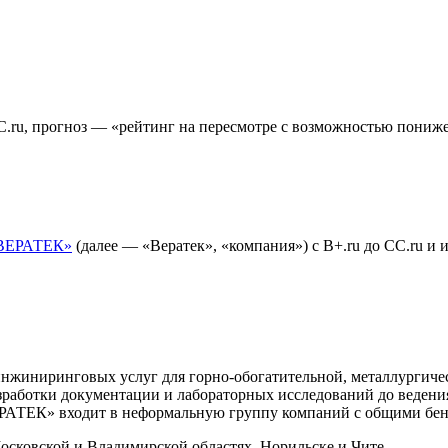
.ru, прогноз — «рейтинг на пересмотре с возможностью пониж
ВЕРАТЕК»
(далее — «Вератек», «компания») с B+.ru до CC.ru и
нжиниринговых услуг для горно-обогатительной, металлургиче
зработки документации и лабораторных исследований до ведения
РАТЕК» входит в неформальную группу компаний с общими бе
сковской и Владимирской областях, Норильске и Чите.