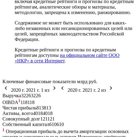
включая кредитные рейтинги и прогнозы по кредитным
рейтингам, аналитические обзоры и материалы,
методологии, запрещена к изменению, ранжированию.
Содержимое не может быть использовано для каких-
либо незаконных или несанкционированных целей или
целей, запрещённых законодательством Российской
Федерации.
Кредитные рейтинги и прогнозы по кредитным
рейтингам доступны
на официальном сайте ООО
«НКР» в сети Интернет
.
Ключевые финансовые показатели
млрд руб.
2020 г.
2021 г.
1
из
2020 г.
2021 г.
2
из
Выручка
32
26
32
26
1
OIBDA
11
8
11
8
Чистая прибыль
8
13
8
13
Активы, всего
40
18
40
18
Совокупный долг
12
1
12
1
Собственный капитал
6
10
6
10
1
Операционная прибыль до вычета амортизации основных
средств и нематериальных активов
Источники: отчётность