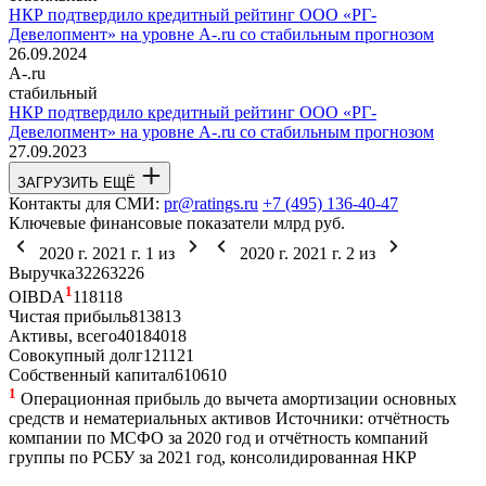
НКР подтвердило кредитный рейтинг ООО «РГ-
Девелопмент» на уровне A-.ru со стабильным прогнозом
26.09.2024
A-.ru
стабильный
НКР подтвердило кредитный рейтинг ООО «РГ-
Девелопмент» на уровне A-.ru со стабильным прогнозом
27.09.2023
ЗАГРУЗИТЬ ЕЩЁ
Контакты для СМИ:
pr@ratings.ru
+7 (495) 136-40-47
Ключевые финансовые показатели
млрд руб.
2020 г.
2021 г.
1
из
2020 г.
2021 г.
2
из
Выручка
32
26
32
26
1
OIBDA
11
8
11
8
Чистая прибыль
8
13
8
13
Активы, всего
40
18
40
18
Совокупный долг
12
1
12
1
Собственный капитал
6
10
6
10
1
Операционная прибыль до вычета амортизации основных
средств и нематериальных активов
Источники: отчётность
компании по МСФО за 2020 год и отчётность компаний
группы по РСБУ за 2021 год, консолидированная НКР