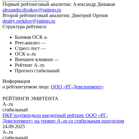
Первый рейтинговый аналитик:
Александр Диваков
alexander.divakov@ratings.ru
Второй рейтинговый аналитик:
Дмитрий Орехов
dmitry.orekhov@ratings.ru
Структура рейтинга:
Базовая ОСК
a-
Peer-анализ
—
Стресс-тест
—
ОСК
a-.ru
Внешнее влияние
—
Рейтинг
A-.ru
Прогноз
стабильный
Информация
о рейтингуемом лице:
ООО «РГ-Девелопмент»
РЕЙТИНГИ ЭМИТЕНТА
A-.ru
стабильный
НКР подтвердило кредитный рейтинг ООО «РГ-
Девелопмент» на уровне A-.ru со стабильным прогнозом
24.09.2025
A-.ru
стабильный