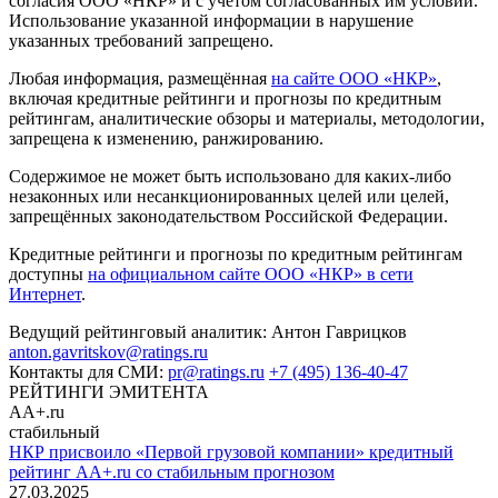
согласия ООО «НКР» и с учётом согласованных им условий.
Использование указанной информации в нарушение
указанных требований запрещено.
Любая информация, размещённая
на сайте ООО «НКР»
,
включая кредитные рейтинги и прогнозы по кредитным
рейтингам, аналитические обзоры и материалы, методологии,
запрещена к изменению, ранжированию.
Содержимое не может быть использовано для каких-либо
незаконных или несанкционированных целей или целей,
запрещённых законодательством Российской Федерации.
Кредитные рейтинги и прогнозы по кредитным рейтингам
доступны
на официальном сайте ООО «НКР» в сети
Интернет
.
Ведущий рейтинговый аналитик:
Антон Гаврицков
anton.gavritskov@ratings.ru
Контакты для СМИ:
pr@ratings.ru
+7 (495) 136-40-47
РЕЙТИНГИ ЭМИТЕНТА
AA+.ru
стабильный
НКР присвоило «Первой грузовой компании» кредитный
рейтинг AA+.ru со стабильным прогнозом
27.03.2025