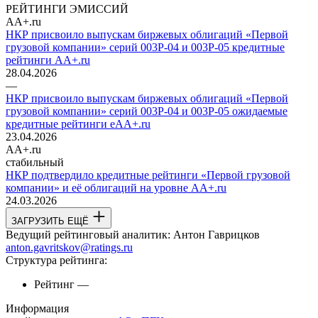
РЕЙТИНГИ ЭМИССИЙ
AA+.ru
НКР присвоило выпускам биржевых облигаций «Первой
грузовой компании» серий 003P-04 и 003P-05 кредитные
рейтинги AA+.ru
28.04.2026
—
НКР присвоило выпускам биржевых облигаций «Первой
грузовой компании» серий 003P-04 и 003P-05 ожидаемые
кредитные рейтинги eAA+.ru
23.04.2026
AA+.ru
стабильный
НКР подтвердило кредитные рейтинги «Первой грузовой
компании» и её облигаций на уровне AA+.ru
24.03.2026
ЗАГРУЗИТЬ ЕЩЁ
Ведущий рейтинговый аналитик:
Антон Гаврицков
anton.gavritskov@ratings.ru
Структура рейтинга:
Рейтинг
—
Информация