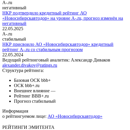
A-.ru
негативный
НКР подтвердило кредитный рейтинг АО
«Новосибирскавтодор» на уровне A-.ru, прогноз изменён на
негативный
22.05.2025
A-.ru
стабильный
НКР присвоило АО «Новосибирскавтодор» кредитный
рейтинг A-.ru со стабильным прогнозом
22.05.2024
Ведущий рейтинговый аналитик:
Александр Диваков
alexander.divakov@ratings.ru
Структура рейтинга:
Базовая ОСК
bbb+
ОСК
bbb+.ru
Внешнее влияние
—
Рейтинг
BBB+.ru
Прогноз
стабильный
Информация
о рейтингуемом лице:
АО «Новосибирскавтодор»
РЕЙТИНГИ ЭМИТЕНТА