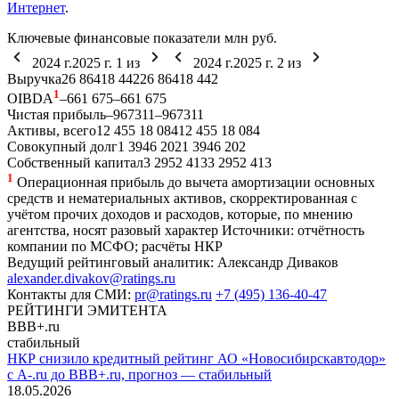
Интернет
.
Ключевые финансовые показатели
млн руб.
2024 г.
2025 г.
1
из
2024 г.
2025 г.
2
из
Выручка
26 864
18 442
26 864
18 442
1
OIBDA
–66
1 675
–66
1 675
Чистая прибыль
–967
311
–967
311
Активы, всего
12 455
18 084
12 455
18 084
Совокупный долг
1 394
6 202
1 394
6 202
Собственный капитал
3 295
2 413
3 295
2 413
1
Операционная прибыль до вычета амортизации основных
средств и нематериальных активов, скорректированная с
учётом прочих доходов и расходов, которые, по мнению
агентства, носят разовый характер
Источники: отчётность
компании по МСФО; расчёты НКР
Ведущий рейтинговый аналитик:
Александр Диваков
alexander.divakov@ratings.ru
Контакты для СМИ:
pr@ratings.ru
+7 (495) 136-40-47
РЕЙТИНГИ ЭМИТЕНТА
BBB+.ru
стабильный
НКР снизило кредитный рейтинг АО «Новосибирскавтодор»
с A-.ru до BBB+.ru, прогноз — стабильный
18.05.2026