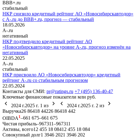
BBB+.ru
стабильный
НКР снизило кредитный рейтинг АО «Новосибирскавтодор»
с A-.ru до BBB+.ru, прогноз — стабильный
18.05.2026
A-.ru
негативный
НКР подтвердило кредитный рейтинг АО
«Новосибирскавтодор» на уровне A-.ru, прогноз изменён на
негативный
22.05.2025
A-.ru
стабильный
НКР присвоило АО «Новосибирскавтодор» кредитный
рейтинг A-.ru со стабильным прогнозом
22.05.2024
Контакты для СМИ:
pr@ratings.ru
+7 (495) 136-40-47
Ключевые финансовые показатели
млн руб.
2024 г.
2025 г.
1
из
2024 г.
2025 г.
2
из
Выручка
26 864
18 442
26 864
18 442
1
OIBDA
–66
1 675
–66
1 675
Чистая прибыль
–967
311
–967
311
Активы, всего
12 455
18 084
12 455
18 084
Совокупный долг
1 394
6 202
1 394
6 202