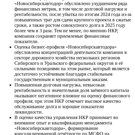
«Новосибирскавтодор» обусловлено ухудшением ряда
финансовых метрик, в том числе долговой нагрузки и
рентабельности, после убытка по итогам 2024 года из-за
повышенных трат для сдачи крупного проекта в сжатые
сроки, а также ростом совокупного долга в 2025 году
более чем в 3 раза. Тем не менее, по мнению НКР,
компания сохраняет приемлемые финансовые
показатели.
Оценка бизнес-профиля «Новосибирскавтодора»
обусловлена концентрацией деятельности компании в
секторе дорожного хозяйства нескольких регионов
Сибирского и Уральского федеральных округов и её
сильными позициями на этом рынке, который является
достаточно устойчивым благодаря стабильным
государственным и муниципальным заказам.
Повышенная долговая нагрузка, невысокая
рентабельность и значительная доля заёмного капитала
оказывают негативное влияние на оценку финансового
профиля; при этом НКР отмечает высокое качество
обслуживание долга и хорошие показатели
ликвидности.
В оценке качества управления НКР принимает во
внимание опыт и квалификацию менеджмента
«Новосибирскавтодора», формирование
консолидированной отчётности по МСФО на