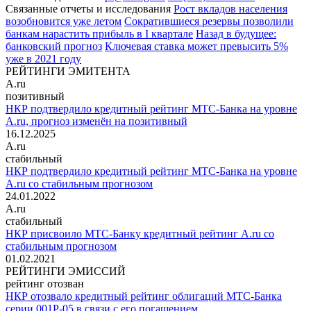
Связанные отчеты и исследования
Рост вкладов населения
возобновится уже летом
Сократившиеся резервы позволили
банкам нарастить прибыль в I квартале
Назад в будущее:
банковский прогноз
Ключевая ставка может превысить 5%
уже в 2021 году
РЕЙТИНГИ ЭМИТЕНТА
A.ru
позитивный
НКР подтвердило кредитный рейтинг МТС-Банка на уровне
A.ru, прогноз изменён на позитивный
16.12.2025
A.ru
стабильный
НКР подтвердило кредитный рейтинг МТС-Банка на уровне
A.ru со стабильным прогнозом
24.01.2022
A.ru
стабильный
НКР присвоило МТС-Банку кредитный рейтинг A.ru со
стабильным прогнозом
01.02.2021
РЕЙТИНГИ ЭМИССИЙ
рейтинг отозван
НКР отозвало кредитный рейтинг облигаций МТС-Банка
серии 001P-05 в связи с его погашением