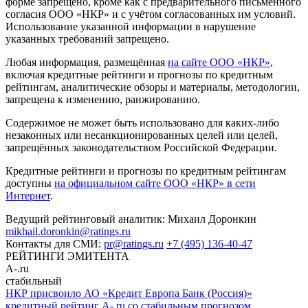
форме запрещено, кроме как с предварительного письменного
согласия ООО «НКР» и с учётом согласованных им условий.
Использование указанной информации в нарушение
указанных требований запрещено.
Любая информация, размещённая
на сайте ООО «НКР»
,
включая кредитные рейтинги и прогнозы по кредитным
рейтингам, аналитические обзоры и материалы, методологии,
запрещена к изменению, ранжированию.
Содержимое не может быть использовано для каких-либо
незаконных или несанкционированных целей или целей,
запрещённых законодательством Российской Федерации.
Кредитные рейтинги и прогнозы по кредитным рейтингам
доступны
на официальном сайте ООО «НКР» в сети
Интернет
.
Ведущий рейтинговый аналитик:
Михаил Доронкин
mikhail.doronkin@ratings.ru
Контакты для СМИ:
pr@ratings.ru
+7 (495) 136-40-47
РЕЙТИНГИ ЭМИТЕНТА
A-.ru
стабильный
НКР присвоило АО «Кредит Европа Банк (Россия)»
кредитный рейтинг A-.ru со стабильным прогнозом