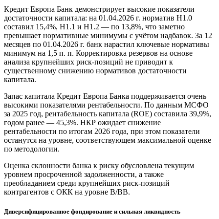
Кредит Европа Банк демонстрирует высокие показатели
достаточности капитала: на 01.04.2026 г. норматив Н1.0
составил 15,4%, Н1.1 и Н1.2 — по 13,8%, что заметно
превышает нормативные минимумы с учётом надбавок. За 12
месяцев по 01.04.2026 г. банк нарастил ключевые нормативы
минимум на 1,5 п. п. Корректировка резервов на основе
анализа крупнейших риск-позиций не приводит к
существенному снижению нормативов достаточности
капитала.
Запас капитала Кредит Европа Банка поддерживается очень
высокими показателями рентабельности. По данным МСФО
за 2025 год, рентабельность капитала (ROE) составила 39,9%,
годом ранее — 45,3%. НКР ожидает снижение
рентабельности по итогам 2026 года, при этом показатели
останутся на уровне, соответствующем максимальной оценке
по методологии.
Оценка склонности банка к риску обусловлена текущим
уровнем просроченной задолженности, а также
преобладанием среди крупнейших риск-позиций
контрагентов с ОКК на уровне B/BB.
Диверсифицированное фондирование и сильная ликвидность