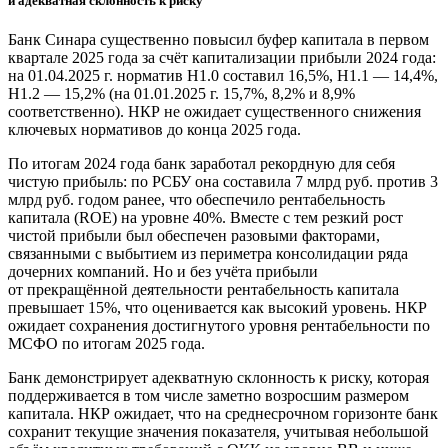
и адекватная склонность к риску
Банк Синара существенно повысил буфер капитала в первом
квартале 2025 года за счёт капитализации прибыли 2024 года:
на 01.04.2025 г. норматив Н1.0 составил 16,5%, Н1.1 — 14,4%,
Н1.2 — 15,2% (на 01.01.2025 г. 15,7%, 8,2% и 8,9%
соответственно). НКР не ожидает существенного снижения
ключевых нормативов до конца 2025 года.
По итогам 2024 года банк заработал рекордную для себя
чистую прибыль: по РСБУ она составила 7 млрд руб. против 3
млрд руб. годом ранее, что обеспечило рентабельность
капитала (ROE) на уровне 40%. Вместе с тем резкий рост
чистой прибыли был обеспечен разовыми факторами,
связанными с выбытием из периметра консолидации ряда
дочерних компаний. Но и без учёта прибыли
от прекращённой деятельности рентабельность капитала
превышает 15%, что оценивается как высокий уровень. НКР
ожидает сохранения достигнутого уровня рентабельности по
МСФО по итогам 2025 года.
Банк демонстрирует адекватную склонность к риску, которая
поддерживается в том числе заметно возросшим размером
капитала. НКР ожидает, что на среднесрочном горизонте банк
сохранит текущие значения показателя, учитывая небольшой