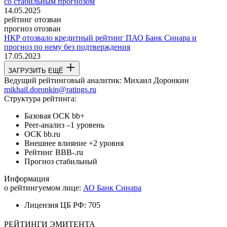
со стабильным прогнозом
14.05.2025
рейтинг отозван
прогноз отозван
НКР отозвало кредитный рейтинг ПАО Банк Синара и
прогноз по нему без подтверждения
17.05.2023
ЗАГРУЗИТЬ ЕЩЁ
Ведущий рейтинговый аналитик:
Михаил Доронкин
mikhail.doronkin@ratings.ru
Структура рейтинга:
Базовая ОСК
bb+
Peer-анализ
–1 уровень
ОСК
bb.ru
Внешнее влияние
+2 уровня
Рейтинг
BBB-.ru
Прогноз
стабильный
Информация
о рейтингуемом лице:
АО Банк Синара
Лицензия ЦБ РФ:
705
РЕЙТИНГИ ЭМИТЕНТА