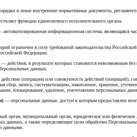
орядки и иные внутренние нормативные документы, регламент
ствляет функции единоличного исполнительного органа.
 автоматизированная информационная система, являющаяся час
орой ограничен в силу требований законодательства Российско
оссийской Федерации.
— действия, в результате которых становится невозможным бе
Персональных данных.
действие (операция) или совокупность действий (операций), со
я сбор, запись, систематизацию, накопление, хранение, уточнен
ивание, блокирование, удаление, уничтожение персональных дан
н)
— персональные данные, доступ к которым предоставлен нео
ый орган, муниципальный орган, юридическое или физическое л
ых данных, а также определяющие цели обработки Персональны
ми данными.