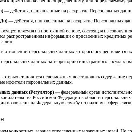
я к прямо или косвенно определенному, или определяемому фи
н)
— действия, направленные на раскрытие Персональных данны
ПДн)
— действия, направленные на раскрытие Персональных дан
 осуществляемая на постоянной основе, состоящая из совокупно
яся распространением информации о присвоенных кредитных р
га лиц.
в отношении персональных данных которого осуществляется их
персональных данных на территорию иностранного государства 
те которых становится невозможным восстановить содержание 
ные носители персональных данных.
ьных данных (Регулятор)
— федеральный орган исполнительной
аконодательства Российской Федерации в области персональных
кции возложены на Федеральную службу по надзору в сфере свя
ДН
ием конкретных, заранее определенных и законных целей. Не до