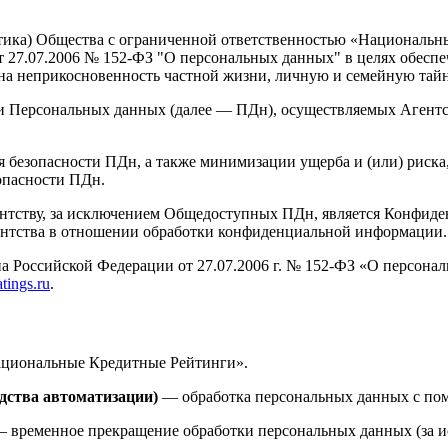
тика) Общества с ограниченной ответственностью «Национальные
 от 27.07.2006 № 152-ФЗ "О персональных данных" в целях обесп
 на неприкосновенность частной жизни, личную и семейную тайн
ки Персональных данных (далее — ПДн), осуществляемых Агентс
я безопасности ПДн, а также минимизации ущерба и (или) риска
опасности ПДн.
гентству, за исключением Общедоступных ПДн, является Конфид
ентства в отношении обработки конфиденциальной информации.
акона Российской Федерации от 27.07.2006 г. № 152-ФЗ «О перс
tings.ru
.
ациональные Кредитные Рейтинги».
дства автоматизации)
— обработка персональных данных с пом
 временное прекращение обработки персональных данных (за ис