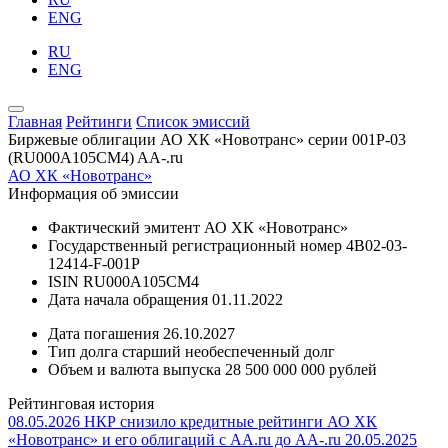
ENG
RU
ENG
Главная
Рейтинги
Список эмиссий
Биржевые облигации АО ХК «Новотранс» серии 001P-03
(RU000A105CM4)
AA-.ru
АО ХК «Новотранс»
Информация об эмиссии
Фактический эмитент
АО ХК «Новотранс»
Государственный регистрационный номер
4B02-03-
12414-F-001P
ISIN
RU000A105CM4
Дата начала обращения
01.11.2022
Дата погашения
26.10.2027
Тип долга
старший необеспеченный долг
Объем и валюта выпуска
28 500 000 000 рублей
Рейтинговая история
08.05.2026
НКР снизило кредитные рейтинги АО ХК
«Новотранс» и его облигаций с AA.ru до AA-.ru
20.05.2025