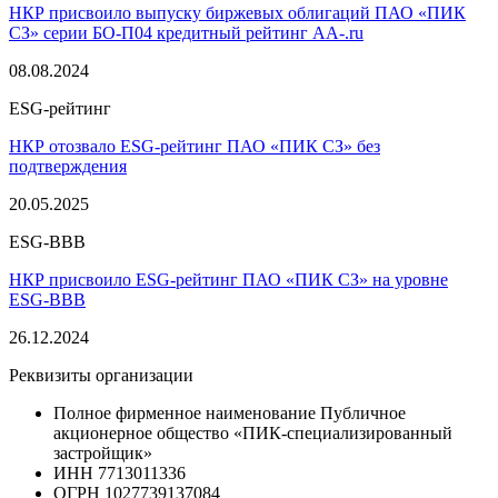
НКР присвоило выпуску биржевых облигаций ПАО «ПИК
СЗ» серии БО-П04 кредитный рейтинг AA-.ru
08.08.2024
ESG-рейтинг
НКР отозвало ESG-рейтинг ПАО «ПИК СЗ» без
подтверждения
20.05.2025
ESG-BBB
НКР присвоило ESG-рейтинг ПАО «ПИК СЗ» на уровне
ESG-ВВВ
26.12.2024
Реквизиты организации
Полное фирменное наименование
Публичное
акционерное общество «ПИК-специализированный
застройщик»
ИНН
7713011336
ОГРН
1027739137084