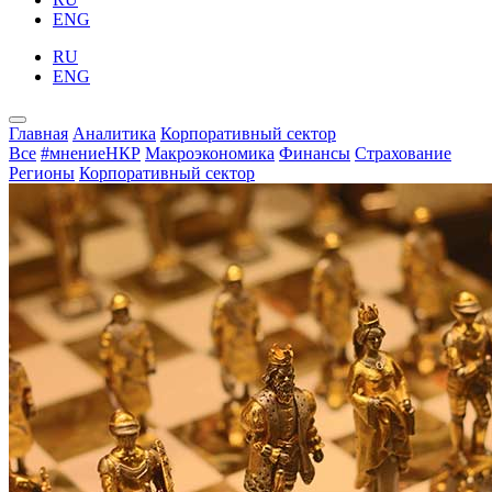
ENG
RU
ENG
Главная
Аналитика
Корпоративный сектор
Все
#мнениеНКР
Макроэкономика
Финансы
Страхование
Регионы
Корпоративный сектор