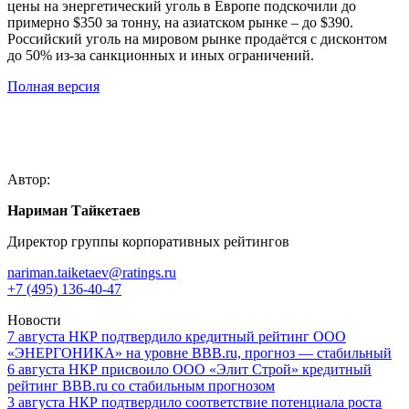
цены на энергетический уголь в Европе подскочили до
примерно $350 за тонну, на азиатском рынке – до $390.
Российский уголь на мировом рынке продаётся с дисконтом
до 50% из-за санкционных и иных ограничений.
Полная версия
Автор:
Нариман Тайкетаев
Директор группы корпоративных рейтингов
nariman.taiketaev@ratings.ru
+7 (495) 136-40-47
Новости
7
августа
НКР подтвердило кредитный рейтинг ООО
«ЭНЕРГОНИКА» на уровне BBB.ru, прогноз — стабильный
6
августа
НКР присвоило ООО «Элит Строй» кредитный
рейтинг BBB.ru со стабильным прогнозом
3
августа
НКР подтвердило соответствие потенциала роста