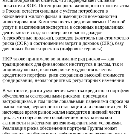
масштабировании бизнеса, что поддерживает сильные
показатели ROE. Потенциал роста жилищного строительства
в России остаётся сильным с учётом потребности в
обновлении жилого фонда и имеющихся возможностей
инвестирования. Комплексность предоставляемых Группой
услуг и накопленная экспертиза в основных направлениях
деятельности создают синергию в части доходов
(перекрёстные продажи), расходов (контроль над стоимостью
риска (COR) и соотношением затрат и доходов (CIR)), базу
для новых бизнес-проектов (цифровые сервисы).
НКР также принимало во внимание ряд рисков — как
традиционных для финансовых институтов в целом, так и
индивидуальных, включая риски ухудшения качества
кредитного портфеля, риск сохранения высокой стоимости
фондирования, неблагоприятных регуляторных изменений.
В частности, риски ухудшения качества кредитного портфеля
обусловлены секторальными рисками, присущими
застройщикам, в том числе локальными падениями спроса на
рынке жилья, вероятностью стагнации или снижения цен. В
настоящее время рынок жилья находится в нижней части
цикла, что обусловлено ослаблением покупательской
активности и жёсткими денежно-кредитными условиями.
Реализация риска обесценения портфеля Группы может
обусловить необходимость доформирования резервов, что, в