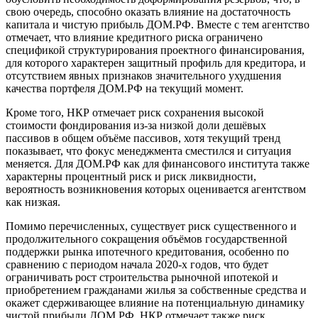
свою очередь, способно оказать влияние на достаточность
капитала и чистую прибыль ДОМ.РФ. Вместе с тем агентство
отмечает, что влияние кредитного риска ограничено
спецификой структурирования проектного финансирования,
для которого характерен защитный профиль для кредитора, и
отсутствием явных признаков значительного ухудшения
качества портфеля ДОМ.РФ на текущий момент.
Кроме того, НКР отмечает риск сохранения высокой
стоимости фондирования из-за низкой доли дешёвых
пассивов в общем объёме пассивов, хотя текущий тренд
показывает, что фокус менеджмента сместился и ситуация
меняется. Для ДОМ.РФ как для финансового института также
характерны процентный риск и риск ликвидности,
вероятность возникновения которых оценивается агентством
как низкая.
Помимо перечисленных, существует риск существенного и
продолжительного сокращения объёмов государственной
поддержки рынка ипотечного кредитования, особенно по
сравнению с периодом начала 2020-х годов, что будет
ограничивать рост строительства рыночной ипотекой и
приобретением гражданами жилья за собственные средства и
окажет сдерживающее влияние на потенциальную динамику
чистой прибыли ДОМ.РФ. НКР отмечает также риск