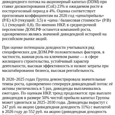
дивидендного потока на акционерный капитал (DDM) при
ставке дисконтирования (CoE) 23% и ожидаемом росте в
постпрогнозный период в 4%. Оценка соответствует
прогнозным коэффициентам на 2026 год «цена/прибыль»
(P/E) 4,9 (текущий: 3,5) и «цена / балансовая стоимость» (P/B)
1,1 (текущий: 0,8). По мнению НКР, в среднесрочной
перспективе ДОМ.РФ останется компанией роста,
одновременно являясь значимой дивидендной историей на
российском рынке акций.
При оценке потенциала доходности учитывался ряд
специфических для ДОМ.РФ положительных факторов, в
частности, важная роль на ключевом рынке — в сфере
жилищного строительства, устойчивый характер
деятельности, высокая эффективность и низкие затраты при
масштабировании бизнеса, высокая рентабельность.
В 2020–2025 годах Группа демонстрировала значительные
темпы роста, одновременно генерируя дивидендный поток: её
активы увеличились в 5 раз, дивиденды выплачивались
ежегодно. По оценкам НКР, тренд продолжится: при выплате
дивидендов в размере 50% чистой прибыли капитал Группы
может удвоиться за 2025–2030 годы. Дивиденды вырастут с
247 руб. на акцию (дивидендная доходность 11%) с выплатой
в 2026 году до 552 руб. на акцию (дивидендная доходность