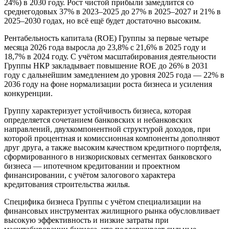
24%) в 2030 году. Рост чистой прибыли замедлится со
среднегодовых 37% в 2023–2025 до 27% в 2025–2027 и 21% в
2025–2030 годах, но всё ещё будет достаточно высоким.
Рентабельность капитала (ROE) Группы за первые четыре
месяца 2026 года выросла до 23,8% с 21,6% в 2025 году и
18,7% в 2024 году. С учётом масштабирования деятельности
Группы НКР закладывает повышение ROE до 26% в 2031
году с дальнейшим замедлением до уровня 2025 года — 22% в
2036 году на фоне нормализации роста бизнеса и усиления
конкуренции.
Группу характеризует устойчивость бизнеса, которая
определяется сочетанием банковских и небанковских
направлений, двухкомпонентной структурой доходов, при
которой процентная и комиссионная компоненты дополняют
друг друга, а также высоким качеством кредитного портфеля,
cформированного в низкорисковых сегментах банковского
бизнеса — ипотечном кредитовании и проектном
финансировании, с учётом залогового характера
кредитования строительства жилья.
Специфика бизнеса Группы с учётом специализации на
финансовых инструментах жилищного рынка обусловливает
высокую эффективность и низкие затраты при